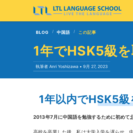
BLOG
中国語
この記事
1年でHSK5級
執筆者 Anri Yoshizawa •
9月 27, 2023
1年以内でHSK5
2013年7月に中国語を勉強するために初めて
高校
を卒業した後、私は大学入学を遅らせ、