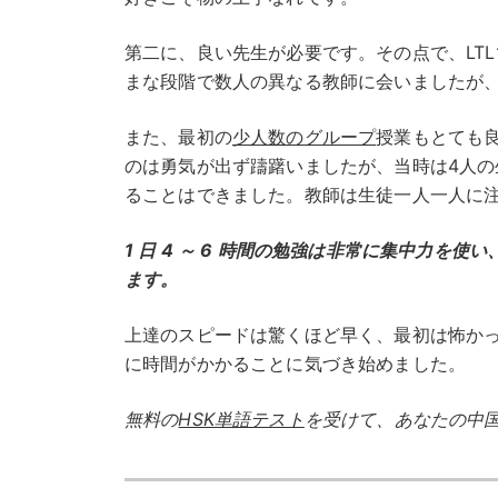
第二に、良い先生が必要です。その点で、LT
まな段階で数人の異なる教師に会いましたが
また、最初の
少人数のグループ
授業もとても
のは勇気が出ず躊躇いましたが、当時は4人
ることはできました。教師は生徒一人一人に
1 日 4 ～ 6 時間の勉強は非常に集中力
ます。
上達のスピードは驚くほど早く、最初は怖かった
に時間がかかることに気づき始めました。
無料の
HSK単語テスト
を受けて、あなたの中