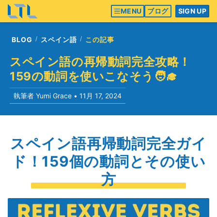
MENU
ブログ
SIGN UP
BLOG
スペイン語
この記事
スペイン語の再帰動詞完全攻略！
159の動詞を使いこなそう🧑‍🎓
執筆者 Yumi Grace •
11月 17, 2024
スペイン語再帰動詞完全ガイ
ド！159個の動詞とその使い
方