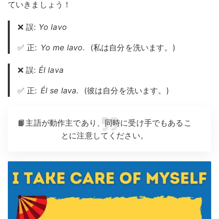
ていきましょう！
❌ 誤:
Yo lavo
✅ 正:
Yo me lavo
.
(私は自分を洗います。)
❌ 誤:
Él lava
✅ 正:
Él se lava
.
(彼は自分を洗います。)
📙主語が動作主であり、同時に受け手でもあるこ
とに注意してください。